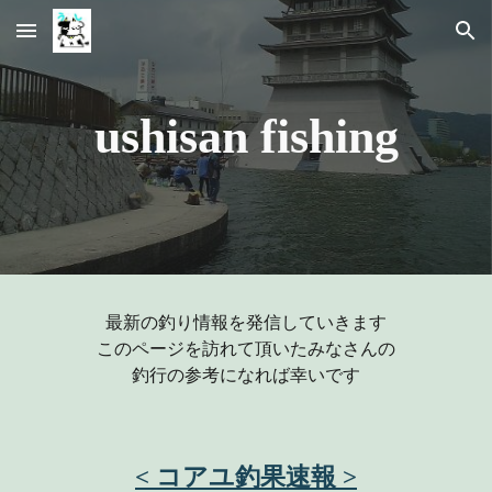
Skip to main content
Skip to navigation
ushisan fishing
最新の釣り情報を
発信
していきます
このページを訪れて頂いたみなさんの
釣行の参考になれば幸いです
< コアユ釣果速報 >